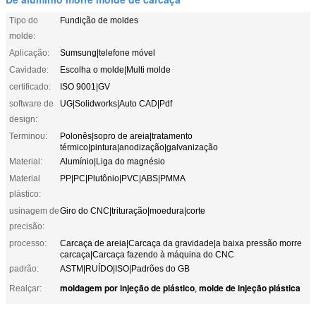
Tipo do
Fundição de moldes
molde:
Aplicação:
Sumsung|telefone móvel
Cavidade:
Escolha o molde|Multi molde
certificado:
ISO 9001|GV
software de
UG|Solidworks|Auto CAD|Pdf
design:
Terminou:
Polonês|sopro de areia|tratamento
térmico|pintura|anodização|galvanização
Material:
Alumínio|Liga do magnésio
Material
PP|PC|Plutônio|PVC|ABS|PMMA
plástico:
usinagem de
Giro do CNC|trituração|moedura|corte
precisão:
processo:
Carcaça de areia|Carcaça da gravidade|a baixa pressão morre
carcaça|Carcaça fazendo à máquina do CNC
padrão:
ASTM|RUÍDO|ISO|Padrões do GB
moldagem por injeção de plástico
molde de injeção plástica
Realçar:
,