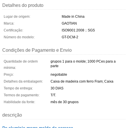
Detalhes do produto
Lugar de origem:
Made in China
Marca:
GAOTIAN
Certificação:
ISO9001:2008；SGS
Número do modelo:
GT-DCM-2
Condições de Pagamento e Envio
Quantidade de ordem
grupos 1 para o molde; 1000 PCes para a
parte
mínima:
Preço:
negotiable
Detalhes da embalagem:
Caixa de madeira com ferro Fram; Caixa
Tempo de entrega:
30 DIAS
Termos de pagamento:
T/T.
Habilidade da fonte:
mês de 30 grupos
descrição
De alumínio morre molde de carcaça