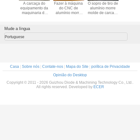
umínio
A carcaça do
Fazer à máquina
O sopro de tiro de
Não padr
ônicos
equipamento da
do CNC de
alumínio morre
morre a 
as peças
maquinaria do
alumínio morre
molde de carcaça
de aço ino
caça a
OEM/de alumínio
produtos de
para as peças
da carca
do sopro
morre carcaça
carcaça para as
mecânicas
alumí
 areia
com pintura do
peças industriais,
Mude a língua
rre
chapeamento
metal morre
carcaça
Portuguese
Casa
|
Sobre nós
|
Contate-nos
|
Mapa do Site
|
política de Privacidade
Opinião do Desktop
Copyright © 2011 - 2026 Guizhou Diode & Machining Technology Co., Ltd..
All rights reserved. Developed by
ECER