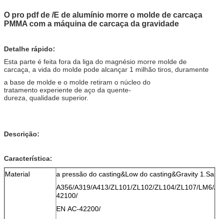
O pro pdf de /E de alumínio morre o molde de carcaça
PMMA com a máquina de carcaça da gravidade
Detalhe rápido:
Esta parte é feita fora da liga do magnésio morre molde de
carcaça, a vida do molde pode alcançar 1 milhão tiros, duramente
a base de molde e o molde retiram o núcleo do
tratamento experiente de aço da quente-
dureza, qualidade superior.
Descrição:
Característica:
Material
a pressão do casting&Low do casting&Gravity 1.San
A356/A319/A413/ZL101/ZL102/ZL104/ZL107/LM6//
42100/
EN AC-42200/