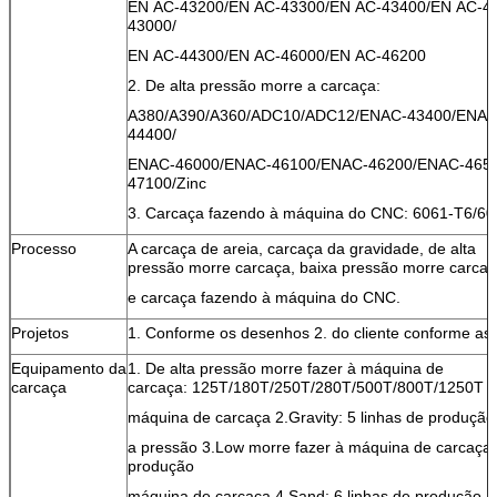
EN AC-43200/EN AC-43300/EN AC-43400/EN AC-4
43000/
EN AC-44300/EN
AC-46000/EN AC-46200
2. De alta pressão morre a carcaça:
A380/A390/A360/ADC10/ADC12/ENAC-43400/ENAC
44400/
ENAC-46000/ENAC-46100/ENAC-46200/ENAC-465
47100/Zinc
3. Carcaça fazendo à máquina do CNC: 6061-T6/6
Processo
A carcaça de areia, carcaça da gravidade, de alta
pressão morre carcaça, baixa pressão morre carca
e carcaça fazendo à máquina do CNC.
Projetos
1. Conforme os desenhos 2. do cliente conforme as 
Equipamento da
1. De alta pressão morre fazer à máquina de
carcaça
carcaça: 125T/180T/250T/280T/500T/800T/1250T
máquina de carcaça 2.Gravity: 5 linhas de produção
a pressão 3.Low morre fazer à máquina de carcaça: 
produção
máquina de carcaça 4.Sand: 6 linhas de produção