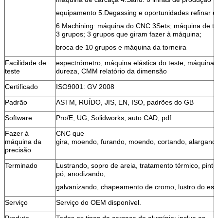
equipamento 5.Degassing e oportunidades refinar o 
6.Machining: máquina do CNC 3Sets; máquina de tr
3 grupos; 3 grupos que giram fazer à máquina;
broca de 10 grupos e máquina da torneira
Facilidade de
espectrómetro, máquina elástica do teste, máquina 
teste
dureza, CMM relatório da dimensão
Certificado
ISO9001: GV 2008
Padrão
ASTM, RUÍDO, JIS, EN, ISO, padrões do GB
Software
Pro/E, UG, Solidworks, auto CAD, pdf
Fazer à
CNC que
máquina da
gira, moendo, furando, moendo, cortando, alargan
precisão
Terminado
Lustrando, sopro de areia, tratamento térmico, pintu
pó, anodizando,
galvanizando, chapeamento de cromo, lustro do esp
Serviço
Serviço do OEM disponível.
Produto
Todos os tipos da carcaça de alumínio: inclua as