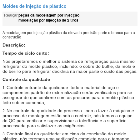
Moldes de injeção de plástico
peças da modelagem por injecção
Realçar:
,
modelação por injecção de 2 tiros
A modelagem por injecção plástica da elevada precisão parte o branco para a
construção
Descrição:
Tempo de ciclo curto:
Nós projetaremos o melhor o sistema de refrigeração para mesmo
refrigerar do molde plástico, incluindo: o cobre do buffle, da mola e
do berílio para refrigerar decidiria na maior parte o custo das peças.
Controle da qualidade
Controle entrante da qualidade: todo o material de aço e
1.
componentes padrão de externalização serão verificados para se
assegurar de que confirme com as procuras para o molde plástico
feito sob encomenda;
No controle da qualidade do processo: todo o fazer à máquina e
2.
processo de montagem estão sob o controle, nós temos a equipe
do QC para verificar e supervisionar a tolerância e a superfície
processada para satisfazer as exigências;
Controle final da qualidade: em cima da conclusão do molde
3.
plástico, nós teremos uma verificação completa para o tamanho