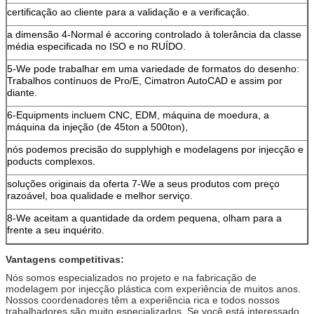
certificação ao cliente para a validação e a verificação.
a dimensão 4-Normal é accoring controlado à tolerância da classe
média especificada no ISO e no RUÍDO.
5-We pode trabalhar em uma variedade de formatos do desenho:
Trabalhos contínuos de Pro/E, Cimatron AutoCAD e assim por
diante.
6-Equipments incluem CNC, EDM, máquina de moedura, a
máquina da injeção (de 45ton a 500ton),
nós podemos precisão do supplyhigh e modelagens por injecção e
poducts complexos.
soluções originais da oferta 7-We a seus produtos com preço
razoável, boa qualidade e melhor serviço.
8-We aceitam a quantidade da ordem pequena, olham para a
frente a seu inquérito.
Vantagens competitivas:
Nós somos especializados no projeto e na fabricação de
modelagem por injecção plástica com experiência de muitos anos.
Nossos coordenadores têm a experiência rica e todos nossos
trabalhadores são muito especializados. Se você está interessado