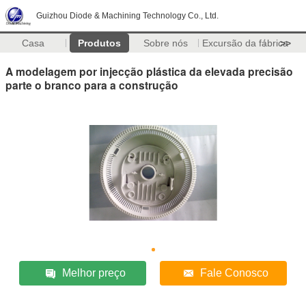
Guizhou Diode & Machining Technology Co., Ltd.
Casa
Produtos
Sobre nós
Excursão da fábrica
>>
A modelagem por injecção plástica da elevada precisão
parte o branco para a construção
Melhor preço
Fale Conosco