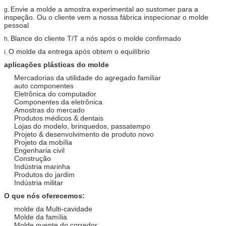
Envie a molde a amostra experimental ao sustomer para a
g.
inspeção. Ou o cliente vem a nossa fábrica inspecionar o molde
pessoal
Blance do cliente T/T a nós após o molde confirmado
h.
O molde da entrega após obtem o equilíbrio
i.
aplicações plásticas do molde
Mercadorias da utilidade do agregado familiar
auto componentes
Eletrônica do computador
Componentes da eletrônica
Amostras do mercado
Produtos médicos & dentais
Lojas do modelo, brinquedos, passatempo
Projeto & desenvolvimento de produto novo
Projeto da mobília
Engenharia civil
Construção
Indústria marinha
Produtos do jardim
Indústria militar
O que nós oferecemos:
molde da Multi-cavidade
Molde da família
Molde quente do corredor