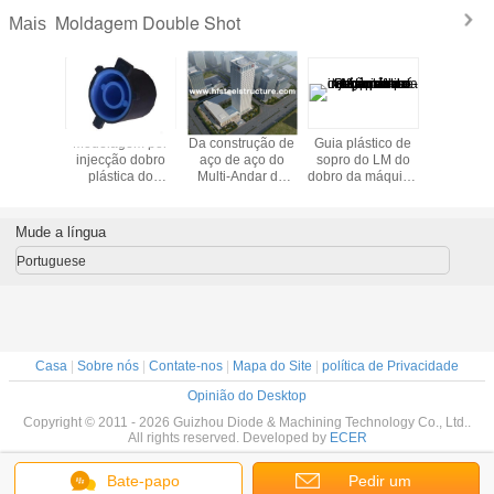
Moldagem Double Shot
Mais
ante da
Modelagem por
Da construção de
Guia plástico de
Forros
gem por
injecção dobro
aço de aço do
sopro do LM do
moedur
 do dobro
plástica do
Multi-Andar da
dobro da máquina
moinho do
Oem
tiro/dobro para o
construção do
da injeção da pré-
branco alt
PC, PP, POM, PA6
arranha-céus
forma da máquina
para fábr
galvanização
da garrafa
carv
Mude a língua
elétrica e
automática
moedura,
Portuguese
perfuração, Tiro-
Soprando
Casa
|
Sobre nós
|
Contate-nos
|
Mapa do Site
|
política de Privacidade
Opinião do Desktop
Copyright © 2011 - 2026 Guizhou Diode & Machining Technology Co., Ltd..
All rights reserved. Developed by
ECER
Bate-papo
Pedir um