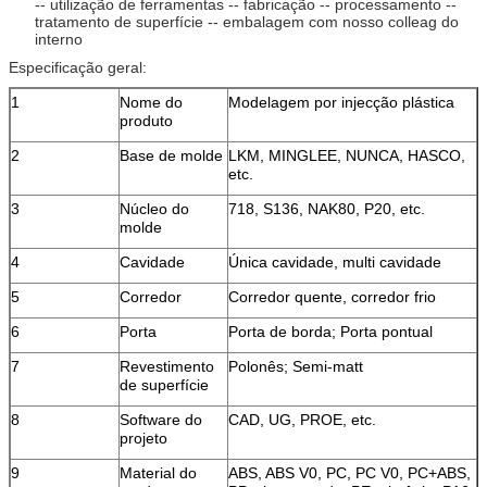
-- utilização de ferramentas -- fabricação -- processamento --
tratamento de superfície -- embalagem com nosso colleag do
interno
Especificação geral:
1
Nome do
Modelagem por injecção plástica
produto
2
Base de molde
LKM, MINGLEE, NUNCA, HASCO,
etc.
3
Núcleo do
718, S136, NAK80, P20, etc.
molde
4
Cavidade
Única cavidade, multi cavidade
5
Corredor
Corredor quente, corredor frio
6
Porta
Porta de borda; Porta pontual
7
Revestimento
Polonês; Semi-matt
de superfície
8
Software do
CAD, UG, PROE, etc.
projeto
9
Material do
ABS, ABS V0, PC, PC V0, PC+ABS,