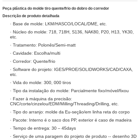
Peça plástica do molde tiro quente/frio do dobro do corredor
Descrição de produto detalhada
· Base de molde: LKM/HASCO/LOCAL/DME, etc.
· Núcleo do molde: 718, 718H, S136, NAK80, P20, H13, YK30,
etc.
· Tratamento: Polonês/Semi-matt
· Cavidade: Escolha/multi
· Corredor: Quente/frio
· Software do projeto: IGES/PROE/SOLIDWORKS/CAD/CAXA,
etc.
· Vida do molde: 300, 000 tiros
· Tipo da instalação do molde: Parcialmente fixo/móvel/fixou
· Fazer à máquina da precisão:
CNC/corte/cinzelou/EDM/Milling/Threading/Drilling, etc.
· Tipo do arranjo: molde da Eu-seção/em linha reta do corpo
· Pacote: Interno é o saco dos PP, exterior é caso de madeira
· Tempo de entrega: 30 – 45days
· Serviço de uma paragem do projeto de produto -- desenho 3D