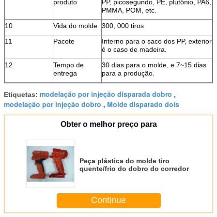
produto
PP, picosegundo, PE, plutônio, PA6,
PMMA, POM, etc.
10
Vida do molde
300, 000 tiros
11
Pacote
Interno para o saco dos PP, exterior
é o caso de madeira.
12
Tempo de
30 dias para o molde, e 7~15 dias
entrega
para a produção.
modelação por injeção disparada dobro
Etiquetas:
,
modelação por injeção dobro
Molde disparado dois
,
Obter o melhor preço para
Peça plástica do molde tiro
quente/frio do dobro do corredor
Continue