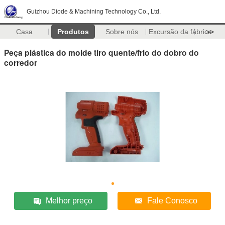
Guizhou Diode & Machining Technology Co., Ltd.
Casa
Produtos
Sobre nós
Excursão da fábrica
>>
Peça plástica do molde tiro quente/frio do dobro do
corredor
Melhor preço
Fale Conosco